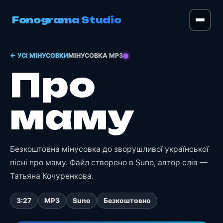
Fonograma Studio
← УСІ МІНУСОВКИ
МІНУСОВКА MP3
Про
маму
Безкоштовна мінусовка до зворушливої української
пісні про маму. Файл створено в Suno, автор слів —
Татьяна Кочуренкова.
3:27
MP3
Suno
Безкоштовно